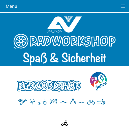
≡
Menu