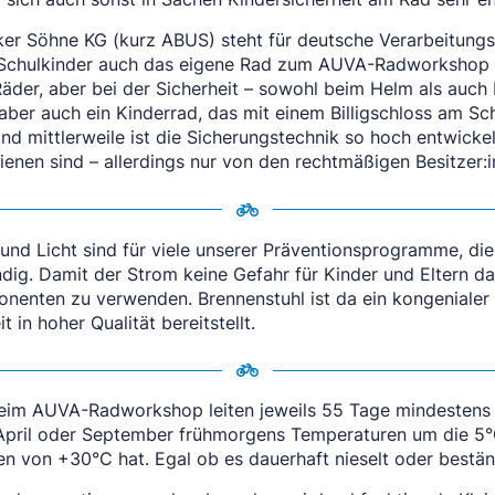
er Söhne KG (kurz ABUS) steht für deutsche Verarbeitungsq
 Schulkinder auch das eigene Rad zum AUVA-Radworkshop m
äder, aber bei der Sicherheit – sowohl beim Helm als auch
 aber auch ein Kinderrad, das mit einem Billigschloss am Sch
nd mittlerweile ist die Sicherungstechnik so hoch entwicke
ienen sind – allerdings nur von den rechtmäßigen Besitzer:i
 und Licht sind für viele unserer Präventionsprogramme, d
dig. Damit der Strom keine Gefahr für Kinder und Eltern dars
enten zu verwenden. Brennenstuhl ist da ein kongenialer 
t in hoher Qualität bereitstellt.
eim AUVA-Radworkshop leiten jeweils 55 Tage mindestens 
April oder September frühmorgens Temperaturen um die 5°C
n von +30°C hat. Egal ob es dauerhaft nieselt oder beständ