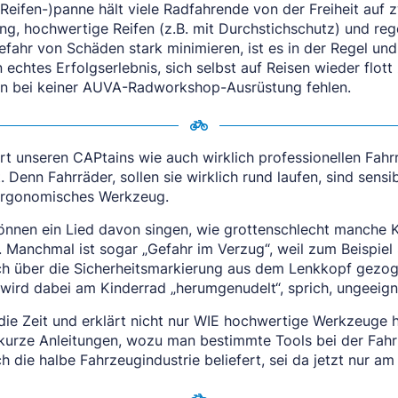
(Reifen-)panne hält viele Radfahrende von der Freiheit au
g, hochwertige Reifen (z.B. mit Durchstichschutz) und re
efahr von Schäden stark minimieren, ist es in der Regel un
n echtes Erfolgserlebnis, sich selbst auf Reisen wieder flo
n bei keiner AUVA-Radworkshop-Ausrüstung fehlen.
t unseren CAPtains wie auch wirklich professionellen Fah
. Denn Fahrräder, sollen sie wirklich rund laufen, sind se
ergonomisches Werkzeug.
önnen ein Lied davon singen, wie grottenschlecht manch
. Manchmal ist sogar „Gefahr im Verzug“, weil zum Beispie
ch über die Sicherheitsmarkierung aus dem Lenkkopf gezoge
 wird dabei am Kinderrad „herumgenudelt“, sprich, ungeei
ie Zeit und erklärt nicht nur WIE hochwertige Werkzeuge he
 kurze Anleitungen, wozu man bestimmte Tools bei der Fah
h die halbe Fahrzeugindustrie beliefert, sei da jetzt nur a