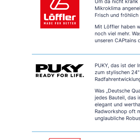
Um da nicht krank 
Mikroklima angene
Frisch und fröhlic
Mit Löffler haben 
noch viel mehr. Wa
unseren CAPtains d
PUKY, das ist der I
zum stylischen 24" 
Radfahrentwicklun
Was „Deutsche Qual
jedes Bauteil, das
elegant und wertha
Radworkshop oft me
unglaubliche Robus