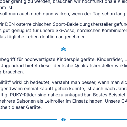
oder grantig zu werden, brauchen wir hochfunktionale Klei
hm ist.
h soll man auch noch dann wirken, wenn der Tag schon lang 
wir DEN österreichischen Sport-Bekleidungshersteller gefund
s gut genug ist für unsere Ski-Asse, nordischen Kombinie
as tägliche Leben deutlich angenehmer.
nbegriff für hochwertigste Kinderspielgeräte, Kinderräder, 
Jugendrad bietet dieser deutsche Qualitätshersteller wirkli
g brauchen.
ität" wirklich bedeutet, versteht man besser, wenn man sic
 irgendwann einmal kaputt gehen könnte, ist auch nach Jah
ltig: PUKY-Räder sind nahezu unkaputtbar. Bestes Beispiel d
hrere Saisonen als Leihroller im Einsatz haben. Unsere C
theit dieser Geräte.