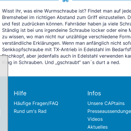
Wisst ihr, was eine Wurmschraube ist? Findet man auf jed
Bremshebel im richtigen Abstand zum Griff einzustellen. 
und fest zudrücken können. Fahrräder haben ja viele Schr
Ständig ist bei uns irgendeine Schraube locker oder ein
zu wissen, wo man nicht nur unzählige verschiedene For
verständliche Erklärungen. Wenn man anfänglich nicht so
Senkkopfschraube mit TX-Antrieb in Edelstahl im Bedarfs
Flachkopf, aber jedenfalls auch in Edelstahl verwenden ka
King in Schrauben. Und „gschraubt“ san´s durt a ned.
Hilfe
Infos
Häufige Fragen/FAQ
Unsere CAPtains
Rund um's Rad
Presseaussendung
Videos
Aktuelles